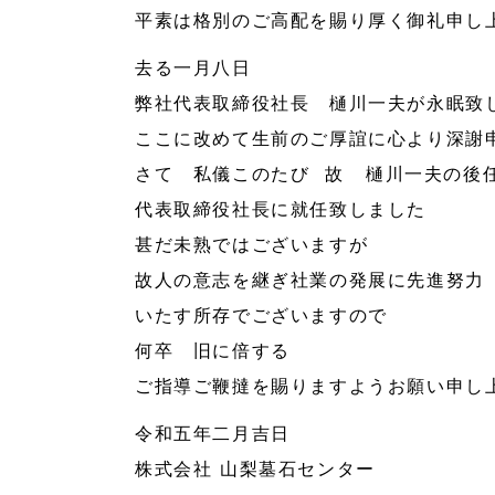
平素は格別のご高配を賜り厚く御礼申し
去る一月八日
弊社代表取締役社長 樋川一夫が永眠致
ここに改めて生前のご厚誼に心より深謝
さて 私儀このたび 故 樋川一夫の後
代表取締役社長に就任致しました
甚だ未熟ではございますが
故人の意志を継ぎ社業の発展に先進努力
いたす所存でございますので
何卒 旧に倍する
ご指導ご鞭撻を賜りますようお願い申し
令和五年二月吉日
株式会社 山梨墓石センター