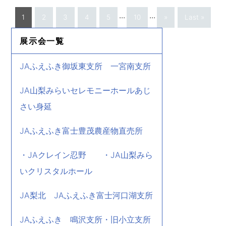
...
...
1
2
3
4
5
10
»
Last »
展示会一覧
JAふえふき御坂東支所 一宮南支所
JA山梨みらいセレモニーホールあじ
さい身延
JAふえふき富士豊茂農産物直売所
・JAクレイン忍野 ・JA山梨みら
いクリスタルホール
JA梨北 JAふえふき富士河口湖支所
JAふえふき 鳴沢支所・旧小立支所