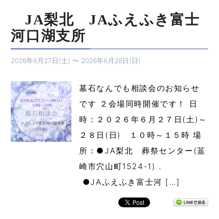
JA梨北 JAふえふき富士
河口湖支所
2026年6月27日(土)
〜
2026年6月28日(日)
墓石なんでも相談会のお知らせ
です ２会場同時開催です！ 日
時：２０２６年６月２７日(土)～
２８日(日) １０時～１５時 場
所：●JA梨北 葬祭センター(韮
崎市穴山町1524-1) .
●JAふえふき富士河 […]