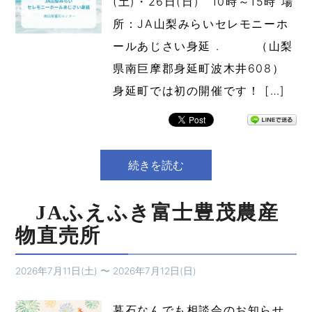
(土)・26日(日) 10時～15時 場
所：JA山梨みらいセレモニーホ
ールあじさい身延 . （山梨
県南巨摩郡身延町波木井608）
身延町では初の開催です！ […]
続きを読む
JAふえふき富士豊茂農産
物直売所
2026年7月11日(土)
〜
2026年7月12日(日)
墓石なんでも相談会のお知らせ