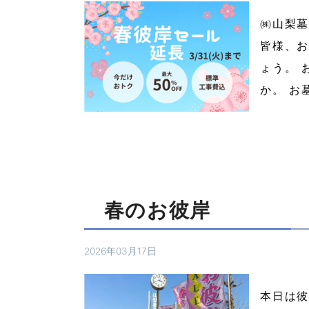
㈱山梨墓
皆様、お
ょう。 
か。 お
春のお彼岸
2026年03月17日
本日は彼