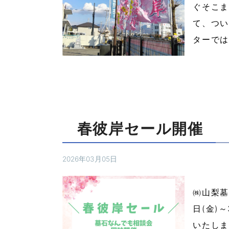
ぐそこま
て、つい
ターでは
春彼岸セール開催
2026年03月05日
㈱山梨墓
日(金)
いたしま