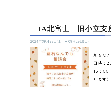
JA北富士 旧小立支
2024年09月28日(土)
〜
09月29日(日)
墓石なん
日時：2
15：0
ります(^