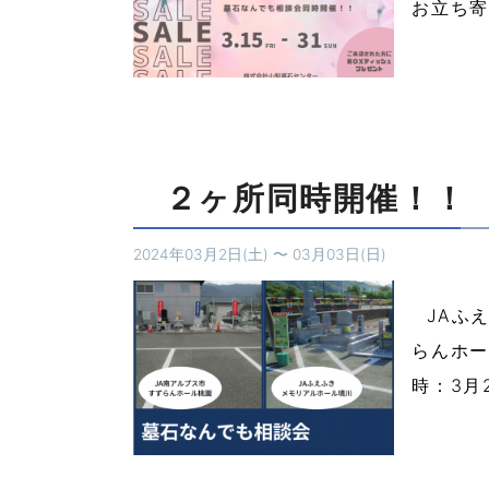
お立ち寄
２ヶ所同時開催！！
2024年03月2日(土)
〜
03月03日(日)
JAふえ
らんホー
時：3月2