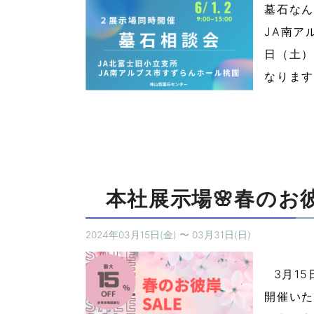
墓石なん
JA南ア
日（土）
なります
本社展示場🌸春のお
2024年03月15日(金)
〜
03月31日(日)
3月15
開催いた